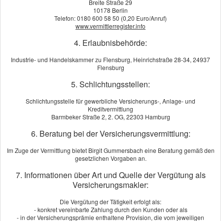
Breite Straße 29
10178 Berlin
Telefon: 0180 600 58 50 (0,20 Euro/Anruf)
www.vermittlerregister.info
4. Erlaubnisbehörde:
Industrie- und Handelskammer zu Flensburg, Heinrichstraße 28-34, 24937
Flensburg
5. Schlichtungsstellen:
Schlichtungsstelle für gewerbliche Versicherungs-, Anlage- und
Kreditvermittlung
Barmbeker Straße 2, 2. OG, 22303 Hamburg
Trotz aller Vorsicht: Wenn Ihre Firma unbeabsichtigt die Umwelt
6. Beratung bei der Versicherungsvermittlung:
schädigt, tragen Sie die Verantwortung für sofortige Abhilfe. So
sieht es der Gesetzgeber. Denn das Umwelthaftungsgesetz sieht
Im Zuge der Vermittlung bietet Birgit Gummersbach eine Beratung gemäß den
gesetzlichen Vorgaben an.
eine generelle verschuldensunabhängige Haftung für
Gewerbetreibende vor. Die Schadenbeseitigungskosten können
7. Informationen über Art und Quelle der Vergütung als
Versicherungsmakler:
Ihre wirtschaftliche Existenz bedrohen. Die Umweltschaden-Haft­
pflicht bietet Ihnen umfassenden Schutz vor finanziellen Risiken.
Die Vergütung der Tätigkeit erfolgt als:
- konkret vereinbarte Zahlung durch den Kunden oder als
Sie leistet für Haft­pflichtansprüche aufgrund von Per­sonen-, Sach-
- in der Versicherungsprämie enthaltene Provision, die vom jeweiligen