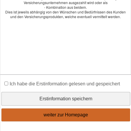
und Vermögensschäden, die durch Umwelteinwirkungen auf die
Versicherungsunternehmen ausgezahlt wird oder als
- Kombination aus beidem.
Umweltmedien Boden, Wasser und Luft entstehen.
Dies ist jeweils abhängig von den Wünschen und Bedürfnissen des Kunden
und den Versicherungsprodukten, welche eventuell vermittelt werden.
Überlassen Sie Ihre betriebliche Existenz nicht glücklichen
Umständen. Lassen Sie sich jetzt unverbindlich beraten.
Angebot und Vergleich zur Umweltschaden-Haft­
pflicht anfordern!
Wir erstellen Ihnen gerne ein Vergleichsangebot.
An­ge­bot an­for­dern
Ich habe die Erstinformation gelesen und gespeichert
Erstinformation speichern
Impressum
·
Datenschutz
·
Erstinformation
·
Beschwerden
·
weiter zur Homepage
Cookies
Vertrag widerrufen