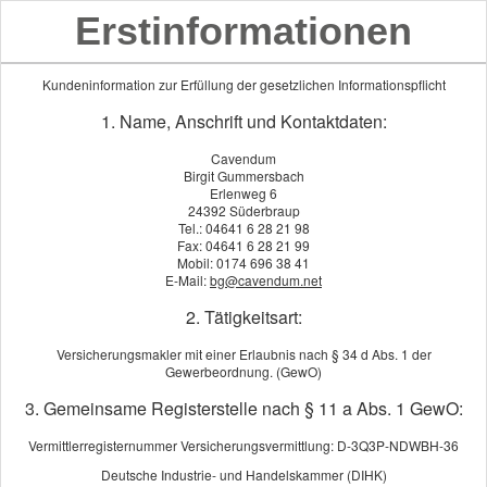
Erstinformationen
Kundeninformation zur Erfüllung der gesetzlichen Informationspflicht
1. Name, Anschrift und Kontaktdaten:
Cavendum
Birgit Gummersbach
Erlenweg 6
24392 Süderbraup
Tel.: 04641 6 28 21 98
Fax: 04641 6 28 21 99
Mobil: 0174 696 38 41
E-Mail:
bg@cavendum.net
2. Tätigkeitsart:
Versicherungsmakler mit einer Erlaubnis nach § 34 d Abs. 1 der
Gewerbeordnung. (GewO)
Umweltschaden-Haft­pflicht
3. Gemeinsame Registerstelle nach § 11 a Abs. 1 GewO:
Vermittlerregisternummer Versicherungsvermittlung: D-3Q3P-NDWBH-36
Deutsche Industrie- und Handelskammer (DIHK)