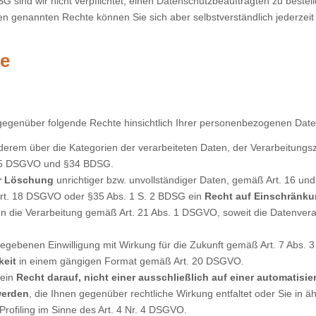
sind wir nicht verpflichtet, einen Datenschutzbeauftragten zu beste
n genannten Rechte können Sie sich aber selbstverständlich jederze
te
gegenüber folgende Rechte hinsichtlich Ihrer personenbezogenen Date
derem über die Kategorien der verarbeiteten Daten, der Verarbeitungs
 15 DSGVO und §34 BDSG.
er Löschung
unrichtiger bzw. unvollständiger Daten, gemäß Art. 16 
rt. 18 DSGVO oder §35 Abs. 1 S. 2 BDSG ein
Recht auf Einschränku
 die Verarbeitung gemäß Art. 21 Abs. 1 DSGVO, soweit die Datenvera
egebenen Einwilligung mit Wirkung für die Zukunft gemäß Art. 7 Abs.
keit
in einem gängigen Format gemäß Art. 20 DSGVO.
 ein
Recht darauf, nicht einer ausschließlich auf einer automatisi
werden
, die Ihnen gegenüber rechtliche Wirkung entfaltet oder Sie in ä
Profiling im Sinne des Art. 4 Nr. 4 DSGVO.