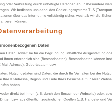
erung oder Verbreitung durch unbefugte Per­sonen ab. Insbesondere wer
rtragen. Wir bedienen uns dabei des Codierungssystems TLS (Transport
ationen über das Internet nie vollständig sicher, weshalb wir die Siche
rantieren können.
Datenverarbeitung
personenbezogenen Daten
en Daten, soweit sie für die Begründung, inhaltliche Ausgestaltung od
nd Ihnen erforderlich sind (Bestandsdaten). Bestandsdaten können in
E-Mail-Adresse), Geburts­datum usw.
daten. Nutzungsdaten sind Daten, die durch Ihr Verhalten bei der Nu
re Ihre IP-Adresse, Beginn und Ende Ihres Besuchs auf unserer Webse
erufen haben.
eder direkt bei Ihnen (z.B. durch den Besuch der Webseite) oder, sow
Dritten bzw. aus öffentlich zugänglichen Quellen (z.B. Handels- und Ve