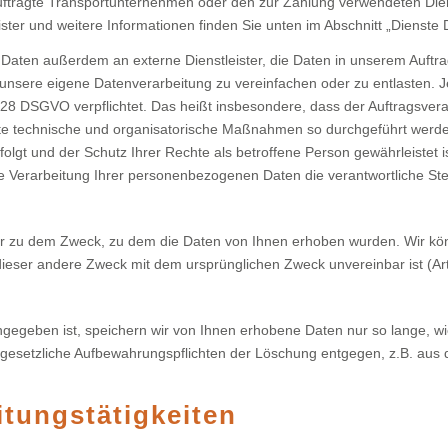
auftragte Transportunternehmen oder den zur Zahlung verwendeten Diens
eister und weitere Informationen finden Sie unten im Abschnitt „Dienste D
 Daten außerdem an externe Dienstleister, die Daten in unserem Auft
 unsere eigene Datenverarbeitung zu vereinfachen oder zu entlasten. J
28 DSGVO verpflichtet. Das heißt insbesondere, dass der Auftragsvera
ete technische und organisatorische Maßnahmen so durchgeführt werde
lgt und der Schutz Ihrer Rechte als betroffene Person gewährleistet i
die Verarbeitung Ihrer personenbezogenen Daten die verantwortliche St
nur zu dem Zweck, zu dem die Daten von Ihnen erhoben wurden. Wir k
ieser andere Zweck mit dem ursprünglichen Zweck unvereinbar ist (Art
ngegeben ist, speichern wir von Ihnen erhobene Daten nur so lange, wi
hen gesetzliche Aufbewahrungspflichten der Löschung entgegen, z.B. au
itungstätigkeiten