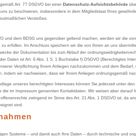
 gemäß Art. 77 DSGVO bei einer
Datenschutz-Aufsichtsbehörde
über
s zu beschweren, insbesondere in dem Mitgliedstaat Ihres gewöhnlich
 mutmaßlichen Verstoßes.
O und dem BDSG uns gegenüber geltend machen, werden wir die von I
zu erfüllen. Im Anschluss speichern wir die von Ihnen an uns übermitt
cke der Dokumentation bis zum Ablauf der ordnungswidrigkeitenrechtli
er Daten ist Art. 6 Abs. 1 S. 1 Buchstabe f) DSGVO (Berechtigtes Int
s unserer Verpflichtung Ihrem Anliegen nachzukommen und dem Bedarf,
en, indem wir nachweisen, dass wir Ihrem Anliegen ordnungsgemäß n
ndlage unseres berechtigten Interesses können Sie jederzeit unter d
te die im Impressum genannten Kontaktdaten. Wir weisen aber darauf hi
offenenrechte zwingend im Sinne des Art. 21 Abs. 1 DSGVO ist, da an
eignet sind.
ßnahmen
tigen Systeme – und damit auch Ihre Daten – durch technische und 