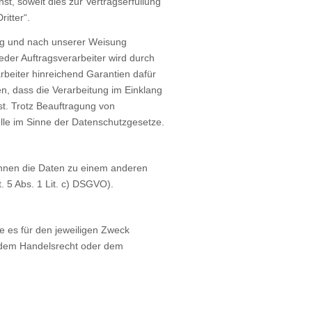
t, soweit dies zur Vertragserfüllung
ritter“.
rag und nach unserer Weisung
eder Auftragsverarbeiter wird durch
rbeiter hinreichend Garantien dafür
n, dass die Verarbeitung im Einklang
st. Trotz Beauftragung von
elle im Sinne der Datenschutzgesetze.
önnen die Daten zu einem anderen
. 5 Abs. 1 Lit. c) DSGVO).
e es für den jeweiligen Zweck
s dem Handelsrecht oder dem