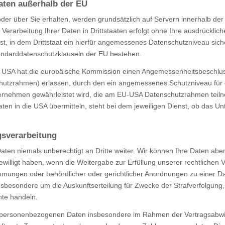
aten außerhalb der EU
 oder über Sie erhalten, werden grundsätzlich auf Servern innerhalb de
Verarbeitung Ihrer Daten in Drittstaaten erfolgt ohne Ihre ausdrückliche 
st, in dem Drittstaat ein hierfür angemessenes Datenschutzniveau sicher
andarddatenschutzklauseln der EU bestehen.
e USA hat die europäische Kommission einen Angemessenheitsbeschlu
utzrahmen) erlassen, durch den ein angemessenes Schutzniveau für 
rnehmen gewährleistet wird, die am EU-USA Datenschutzrahmen teiln
en in die USA übermitteln, steht bei dem jeweiligen Dienst, ob das 
gsverarbeitung
en niemals unberechtigt an Dritte weiter. Wir können Ihre Daten aber
willigt haben, wenn die Weitergabe zur Erfüllung unserer rechtlichen V
mmungen oder behördlicher oder gerichtlicher Anordnungen zu einer D
 insbesondere um die Auskunftserteilung für Zwecke der Strafverfolgun
hte handeln.
 personenbezogenen Daten insbesondere im Rahmen der Vertragsabwic