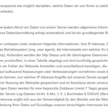
ansparent wie möglich darstellen, welche Daten wir von Ihnen zu welc
arbeiten.
 bei jedem Abruf von Daten von einem Server werden allgemeine Infor
Diese Datenübermittlung erfolgt automatisch und ist ein grundlegender 
n umfassen unter anderem folgende Informationen: Ihre IP-Adresse, P
Betriebssystem (sog. user agent), die Internetseite von welcher Ihr Zu
tamp). Außerdem werden der http-Status und die übertragene Datenmen
protokolliert, in einer Tabelle abgelegt und dort kurzfristig gespeich
 wir Fehler der Webseite feststellen und anschließend beseitigen, die
arauf aufbauend Anpassungen oder Verbesserungen vornehmen sowie di
hen können, von welcher IP-Adresse Angriffe auf unseren Server ausge
 Ihrer Nutzung der Webseite gespeichert und im Anschluss daran unverz
rigen Daten werden für eine begrenzte Zeitdauer (meist 7 Tage) gespei
er Server-Log-Dateien ist Art. 6 Abs. 1 S. 1 Buchstabe f) DSGVO (Bere
nteresse ergibt sich aus der Notwendigkeit für den Betrieb und die War
beitung Ihrer Daten auf Grundlage unseres berechtigten Interesses kö