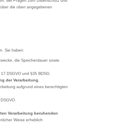
llen. Bei Fragen zum Datenschutz und
it über die oben angegebenen
n. Sie haben:
zwecke, die Speicherdauer sowie
und 17 DSGVO und §35 BDSG.
ng der Verarbeitung
.
rbeitung aufgrund eines berechtigten
 3 DSGVO.
erten Verarbeitung beruhenden
hnlicher Weise erheblich