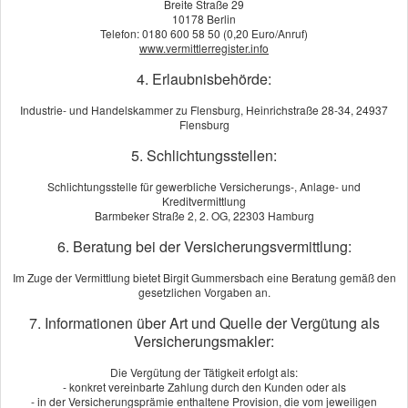
Breite Straße 29
10178 Berlin
Telefon: 0180 600 58 50 (0,20 Euro/Anruf)
www.vermittlerregister.info
4. Erlaubnisbehörde:
Industrie- und Handelskammer zu Flensburg, Heinrichstraße 28-34, 24937
Flensburg
5. Schlichtungsstellen:
Schlichtungsstelle für gewerbliche Versicherungs-, Anlage- und
Kreditvermittlung
Nicht abgedeckte Baugruben, provisorische Treppenkonstruktionen
Barmbeker Straße 2, 2. OG, 22303 Hamburg
oder schlecht beleuchtetes Baumaterial auf dem Gehweg – eine
6. Beratung bei der Versicherungsvermittlung:
Baustelle ist immer eine Gefahrenquelle. Als Bauherr sind Sie
verpflichtet, Maßnahmen zum Schutz anderer zu treffen. Mit der
Im Zuge der Vermittlung bietet Birgit Gummersbach eine Beratung gemäß den
gesetzlichen Vorgaben an.
Bauherren-Haft­pflichtversicherung sind Sie auf der sicheren Seite
und genießen umfassenden Schutz, wenn gegen Sie
7. Informationen über Art und Quelle der Vergütung als
Schadenersatzansprüche wegen eines Per­sonen-, Sach- oder
Versicherungsmakler:
Vermögensschadens geltend gemacht werden – übrigens auch
Die Vergütung der Tätigkeit erfolgt als:
dann, wenn es darüber zum Rechtsstreit kommt.
- konkret vereinbarte Zahlung durch den Kunden oder als
- in der Versicherungsprämie enthaltene Provision, die vom jeweiligen