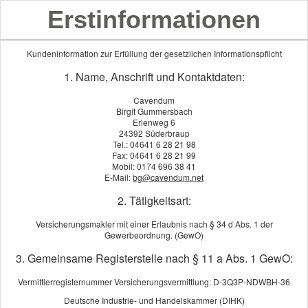
Erstinformationen
Kundeninformation zur Erfüllung der gesetzlichen Informationspflicht
1. Name, Anschrift und Kontaktdaten:
Cavendum
Birgit Gummersbach
Erlenweg 6
24392 Süderbraup
Tel.: 04641 6 28 21 98
Fax: 04641 6 28 21 99
Mobil: 0174 696 38 41
E-Mail:
bg@cavendum.net
2. Tätigkeitsart:
Versicherungsmakler mit einer Erlaubnis nach § 34 d Abs. 1 der
Gewerbeordnung. (GewO)
Bauherren-Haft­pflicht
3. Gemeinsame Registerstelle nach § 11 a Abs. 1 GewO:
Vermittlerregisternummer Versicherungsvermittlung: D-3Q3P-NDWBH-36
Deutsche Industrie- und Handelskammer (DIHK)