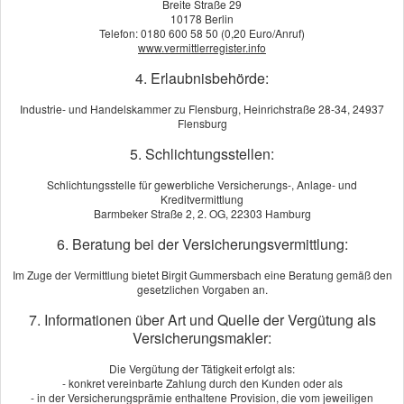
Breite Straße 29
10178 Berlin
Telefon: 0180 600 58 50 (0,20 Euro/Anruf)
www.vermittlerregister.info
4. Erlaubnisbehörde:
Industrie- und Handelskammer zu Flensburg, Heinrichstraße 28-34, 24937
Flensburg
5. Schlichtungsstellen:
Schlichtungsstelle für gewerbliche Versicherungs-, Anlage- und
Kreditvermittlung
Barmbeker Straße 2, 2. OG, 22303 Hamburg
Außergewöhnliche Leistungen im Beruf gelingen nur, wenn viele
6. Beratung bei der Versicherungsvermittlung:
Disziplinen zu einer Gesamtleistung verschmelzen. Als Fachmann
wissen Sie das. Und genau deshalb setzen Sie bei Ihrer Arbeit auf
Im Zuge der Vermittlung bietet Birgit Gummersbach eine Beratung gemäß den
gesetzlichen Vorgaben an.
Profis. Aber Fehler lassen sich leider nicht vermeiden. Als
Selbstständiger haften Sie für Schäden, die Sie durch Ihre
7. Informationen über Art und Quelle der Vergütung als
berufliche Tätigkeit Dritten zufügen. Auch für Fehler von
Versicherungsmakler:
Angestellten oder freien Mitarbeitern können Sie in Anspruch
Die Vergütung der Tätigkeit erfolgt als:
genommen werden. Deswegen ist eine Haft­pflicht in vielen Berufen
- konkret vereinbarte Zahlung durch den Kunden oder als
"Pflicht".
- in der Versicherungsprämie enthaltene Provision, die vom jeweiligen