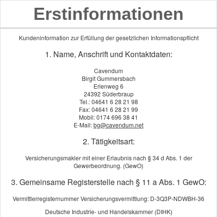
Erstinformationen
Kundeninformation zur Erfüllung der gesetzlichen Informationspflicht
1. Name, Anschrift und Kontaktdaten:
Cavendum
Birgit Gummersbach
Erlenweg 6
24392 Süderbraup
Tel.: 04641 6 28 21 98
Fax: 04641 6 28 21 99
Mobil: 0174 696 38 41
E-Mail:
bg@cavendum.net
2. Tätigkeitsart:
Versicherungsmakler mit einer Erlaubnis nach § 34 d Abs. 1 der
Gewerbeordnung. (GewO)
Berufshaftpflicht
3. Gemeinsame Registerstelle nach § 11 a Abs. 1 GewO:
Vermittlerregisternummer Versicherungsvermittlung: D-3Q3P-NDWBH-36
Deutsche Industrie- und Handelskammer (DIHK)