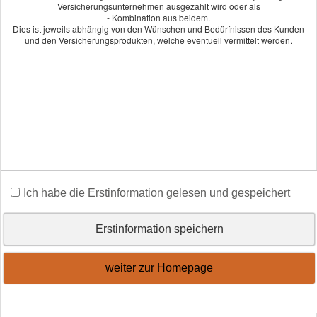
Versicherungsunternehmen ausgezahlt wird oder als
- Kombination aus beidem.
Überlassen Sie Ihre berufliche Existenz nicht glücklichen
Dies ist jeweils abhängig von den Wünschen und Bedürfnissen des Kunden
Umständen. Lassen Sie sich von unseren kompetenten Experten
und den Versicherungsprodukten, welche eventuell vermittelt werden.
beraten. Wir freuen uns auf Sie.
Angebot und Vergleich zur Berufshaftpflicht
anfordern!
Wir erstellen Ihnen gerne ein Vergleichsangebot.
An­ge­bot an­for­dern
Ich habe die Erstinformation gelesen und gespeichert
Erstinformation speichern
Impressum
·
Datenschutz
·
Erstinformation
·
Beschwerden
·
weiter zur Homepage
Cookies
Vertrag widerrufen