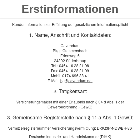
Erstinformationen
Kundeninformation zur Erfüllung der gesetzlichen Informationspflicht
1. Name, Anschrift und Kontaktdaten:
Cavendum
Birgit Gummersbach
Erlenweg 6
24392 Süderbraup
Tel.: 04641 6 28 21 98
Fax: 04641 6 28 21 99
Mobil: 0174 696 38 41
E-Mail:
bg@cavendum.net
2. Tätigkeitsart:
Versicherungsmakler mit einer Erlaubnis nach § 34 d Abs. 1 der
Gewerbeordnung. (GewO)
Lehrerhaftpflicht
3. Gemeinsame Registerstelle nach § 11 a Abs. 1 GewO:
Vermittlerregisternummer Versicherungsvermittlung: D-3Q3P-NDWBH-36
Deutsche Industrie- und Handelskammer (DIHK)