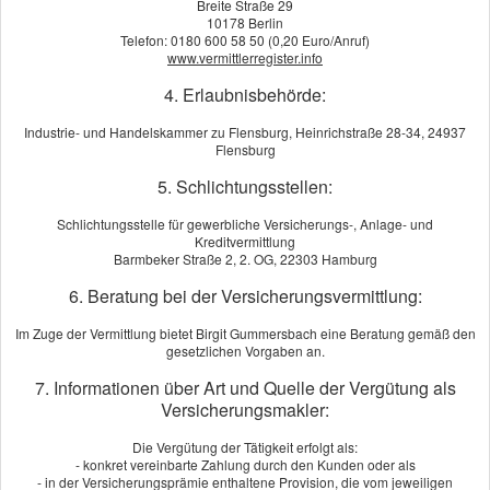
Breite Straße 29
10178 Berlin
Telefon: 0180 600 58 50 (0,20 Euro/Anruf)
www.vermittlerregister.info
4. Erlaubnisbehörde:
Industrie- und Handelskammer zu Flensburg, Heinrichstraße 28-34, 24937
Flensburg
5. Schlichtungsstellen:
Schlichtungsstelle für gewerbliche Versicherungs-, Anlage- und
Kreditvermittlung
Barmbeker Straße 2, 2. OG, 22303 Hamburg
Als Lehrer sind Sie einem besonders hohem Haftungsrisiko
6. Beratung bei der Versicherungsvermittlung:
ausgesetzt: Sie haben die Aufsichtspflicht für Ihre Schüler – bei
Ausflügen und Wandertagen, im Sportunterricht oder auf
Im Zuge der Vermittlung bietet Birgit Gummersbach eine Beratung gemäß den
gesetzlichen Vorgaben an.
Klassenfahrt. Wenn etwas passiert, schützt Sie Ihre
Lehrerhaftpflichtversicherung vor den finanziellen Folgen Ihrer
7. Informationen über Art und Quelle der Vergütung als
Versicherungsmakler:
speziellen Haftung. Mit der Lehrerhaftpflichtversicherung können
Sie ganz beruhigt Ihren Job machen.
Die Vergütung der Tätigkeit erfolgt als:
Berechnen Sie jetzt online Ihren Beitrag. Unser Angebot wird Sie
- konkret vereinbarte Zahlung durch den Kunden oder als
- in der Versicherungsprämie enthaltene Provision, die vom jeweiligen
überzeugen. Oder rufen Sie uns an und wir beraten Sie persönlich