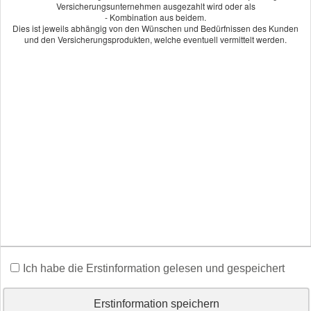
Versicherungsunternehmen ausgezahlt wird oder als
und individuell. Wir freuen uns auf Sie.
- Kombination aus beidem.
Dies ist jeweils abhängig von den Wünschen und Bedürfnissen des Kunden
und den Versicherungsprodukten, welche eventuell vermittelt werden.
Beitrag berechnen!
Berechnen Sie in wenigen Schritten Ihren individuellen Tarif
Jetzt VHV-Beitrag berechnen!
Angebot und Vergleich zur Lehrerhaftpflicht
anfordern!
Wir erstellen Ihnen gerne ein Vergleichsangebot.
An­ge­bot an­for­dern
Ich habe die Erstinformation gelesen und gespeichert
Erstinformation speichern