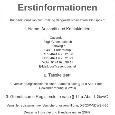
Erstinformationen
Kundeninformation zur Erfüllung der gesetzlichen Informationspflicht
1. Name, Anschrift und Kontaktdaten:
Cavendum
Birgit Gummersbach
Erlenweg 6
24392 Süderbraup
Tel.: 04641 6 28 21 98
Fax: 04641 6 28 21 99
Mobil: 0174 696 38 41
E-Mail:
bg@cavendum.net
2. Tätigkeitsart:
Versicherungsmakler mit einer Erlaubnis nach § 34 d Abs. 1 der
Gewerbeordnung. (GewO)
Bauhelfer-Unfall
3. Gemeinsame Registerstelle nach § 11 a Abs. 1 GewO:
Vermittlerregisternummer Versicherungsvermittlung: D-3Q3P-NDWBH-36
Deutsche Industrie- und Handelskammer (DIHK)