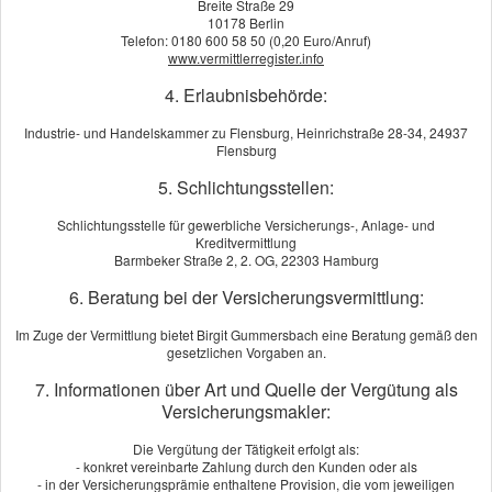
Breite Straße 29
10178 Berlin
Telefon: 0180 600 58 50 (0,20 Euro/Anruf)
www.vermittlerregister.info
4. Erlaubnisbehörde:
Industrie- und Handelskammer zu Flensburg, Heinrichstraße 28-34, 24937
Flensburg
5. Schlichtungsstellen:
Schlichtungsstelle für gewerbliche Versicherungs-, Anlage- und
Kreditvermittlung
Barmbeker Straße 2, 2. OG, 22303 Hamburg
Wer baut, freut sich über jede helfende Hand. Fairerweise sollten
6. Beratung bei der Versicherungsvermittlung:
Sie Ihre Freunde und Nachbarn absichern: Dafür bieten wir Ihnen
eine Bauhelfer-Unfall­ver­si­che­rung.
Im Zuge der Vermittlung bietet Birgit Gummersbach eine Beratung gemäß den
gesetzlichen Vorgaben an.
Diese ist eine Unfall­ver­si­che­rung mit Invaliditätsleistungen, die
7. Informationen über Art und Quelle der Vergütung als
genau auf die Art der Unfälle zugeschnitten ist, die gerade
Versicherungsmakler:
Nichtfachleuten auf dem Bau immer wieder passieren. Die
Versicherungssumme ist geringer als bei einer klassischen Unfall­
Die Vergütung der Tätigkeit erfolgt als:
- konkret vereinbarte Zahlung durch den Kunden oder als
ver­si­che­rung, dafür sind die Beiträge minimal. Die Bauhelfer-Unfall­
- in der Versicherungsprämie enthaltene Provision, die vom jeweiligen