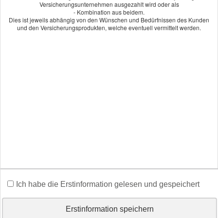
ver­si­che­rung zahlt unabhängig von den Leistungen der
Versicherungsunternehmen ausgezahlt wird oder als
- Kombination aus beidem.
Berufsgenossenschaft, bei der sie alle Bauhelfer melden müssen.
Dies ist jeweils abhängig von den Wünschen und Bedürfnissen des Kunden
Damit ist sie eine ideale Ergänzung zu den meist geringen
und den Versicherungsprodukten, welche eventuell vermittelt werden.
Rentenleistungen der Bau-Berufsgenossenschaft bei
Invaliditätsfolgen.
Fordern Sie jetzt unverbindlich ein Angebot an. Oder rufen Sie uns
an und wir beraten Sie persönlich und individuell. Wir freuen uns
auf Sie.
Angebot und Vergleich zur Bauhelferversicherung
anfordern!
Wir erstellen Ihnen gerne ein Vergleichsangebot.
An­ge­bot an­for­dern
Ich habe die Erstinformation gelesen und gespeichert
Erstinformation speichern