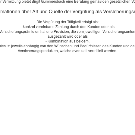
r Vermittlung bietet Birgit Gummersbach eine Beratung gemäß den gesetzlichen V
ormationen über Art und Quelle der Vergütung als Versicherungs
dens:
Die Vergütung der Tätigkeit erfolgt als:
- konkret vereinbarte Zahlung durch den Kunden oder als
r Versicherungsprämie enthaltene Provision, die vom jeweiligen Versicherungsunt
ausgezahlt wird oder als
- Kombination aus beidem.
ies ist jeweils abhängig von den Wünschen und Bedürfnissen des Kunden und d
Versicherungsprodukten, welche eventuell vermittelt werden.
 Schaden:
n Euro:
erson bei Haft­pflichtschäden: