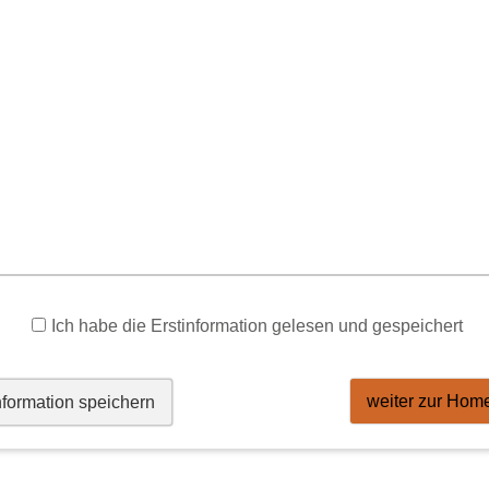
nbeschreibung *
inverstanden
, dass die eingegebenen Daten zur Bearbeitung meines A
Ich habe die Erstinformation gelesen und gespeichert
den (weitere Informationen und Widerrufshinweise in der
Datenschutze
absenden
weiter zur Hom
nformation speichern
Die Daten werden über eine sichere SSL-Verbindung übertragen.