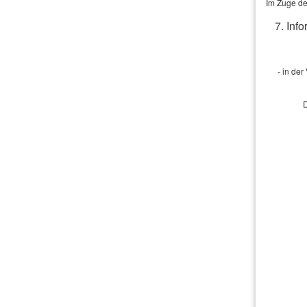
Im Zuge de
Sonstige:
7. Inf
Art des Scha
Schaden:
- in de
Sonstige:
D
Angaben zum
Schadentag:
Uhrzeit:
Schadenhöhe i
Geschädigte P
Name:
Anschrift:
Schadenort: