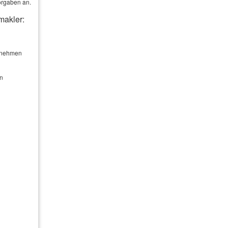
orgaben an.
makler:
ernehmen
en