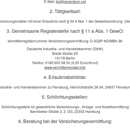
E-Mail:
bg@cavendum.net
2. Tätigkeitsart:
sicherungsmakler mit einer Erlaubnis nach § 34 d Abs. 1 der Gewerbeordnung. (G
den
3. Gemeinsame Registerstelle nach § 11 a Abs. 1 GewO:
e: *
Vermittlerregisternummer Versicherungsvermittlung: D-3Q3P-NDWBH-36
.:
Deutsche Industrie- und Handelskammer (DIHK)
Breite Straße 29
10178 Berlin
Telefon: 0180 600 58 50 (0,20 Euro/Anruf)
r:
www.vermittlerregister.info
4. Erlaubnisbehörde:
esellschaft:
ndustrie- und Handelskammer zu Flensburg, Heinrichstraße 28-34, 24937 Flensbu
5. Schlichtungsstellen:
r.:
Schlichtungsstelle für gewerbliche Versicherungs-, Anlage- und Kreditvermittlung
Barmbeker Straße 2, 2. OG, 22303 Hamburg
ersicherung möchten Sie einen Schaden melden?
6. Beratung bei der Versicherungsvermittlung: